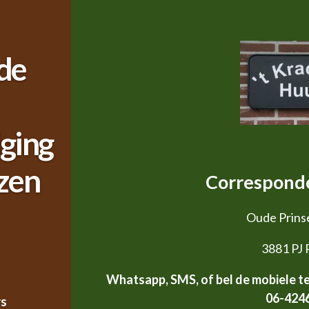
de
ging
zen
Corresponde
Oude Prins
3881 PJ 
Whatsapp, SMS, of bel de mobiele t
06-424
rs