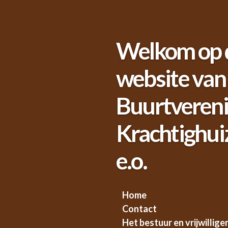
Ga
direct
naar
Welkom op 
de
hoofdinhoud
website van
Buurtvereni
Krachtighui
e.o.
Home
Contact
Het bestuur en vrijwillige