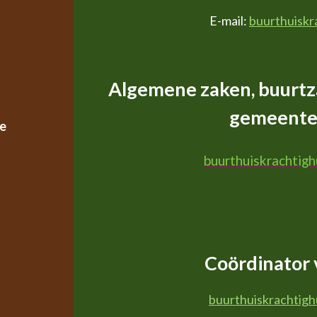
E-mail:
buurthuiskr
Algemene zaken, buurtz
gemeente 
e
buurthuiskrachtig
Coördinator v
buurthuiskrachtig