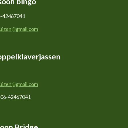
soon bingo
-42467041
huizen@gmail.com
ppelklaverjassen
huizen@gmail.com
p:06-42467041
oon Bridge