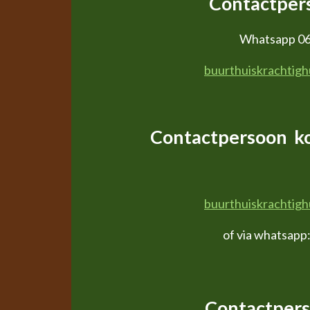
Contactper
Whatsapp 06
buurthuiskrachtig
Contactpersoon ko
buurthuiskrachtig
of via whatsap
Contactpers