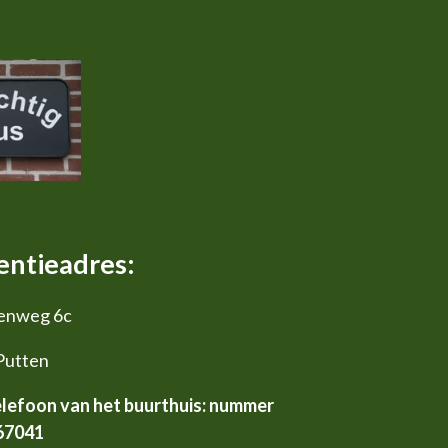
ntieadres:
enweg 6c
Putten
elefoon van het buurthuis: nummer
67041