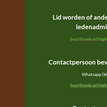
Lid worden of and
ledenadmin
buurthuiskrachtig
Contactpersoon be
Whatsapp 06
buurthuiskrachtig