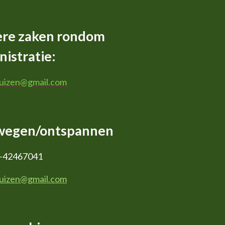
ere zaken rondom
istratie:
huizen@gmail.com
wegen/ontspannen
-42467041
huizen@gmail.com