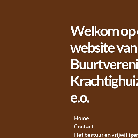
Ga
direct
naar
Welkom op 
de
hoofdinhoud
website van
Buurtvereni
Krachtighui
e.o.
Home
Contact
Het bestuur en vrijwillige