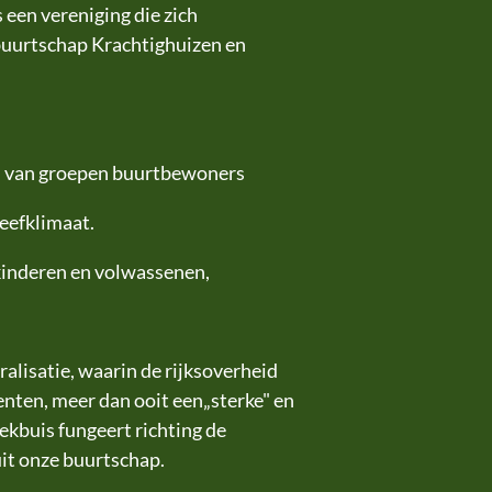
 een vereniging die zich
buurtschap Krachtighuizen en
en van groepen buurtbewoners
eefklimaat.
 kinderen en volwassenen,
lisatie, waarin de rijksoverheid
nten, meer dan ooit een„sterke" en
eekbuis fungeert richting de
uit onze buurtschap.