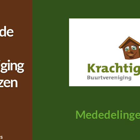
de
ging
zen
Mededelingen
rs